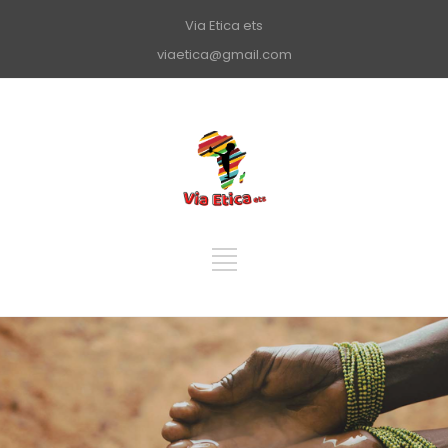
Via Etica ets
viaetica@gmail.com