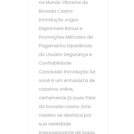
no Mundo Vibrante do
Bovada Casino
Introdução Jogos
Disponíveis Bônus e
Promoções Métodos de
Pagamento Experiência
do Usuário Segurança e
Confiabilidade
Conclusão Introdução Se
você é um entusiasta de
cassinos online,
certamente já ouviu falar
do bovada casino. Este
cassino se destaca por
sua variedade
impressionante de jogos,