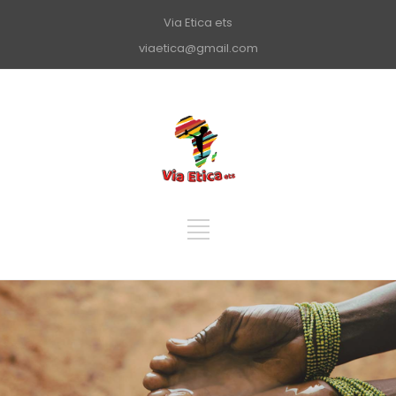
Via Etica ets
viaetica@gmail.com