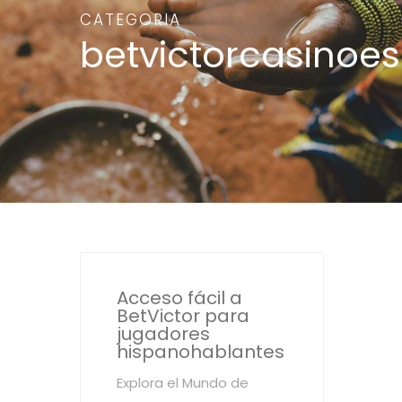
CATEGORIA
betvictorcasino
Acceso fácil a
BetVictor para
jugadores
hispanohablantes
Explora el Mundo de