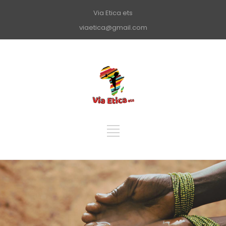
Via Etica ets
viaetica@gmail.com