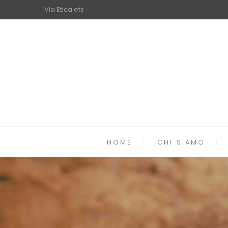
Via Etica ets
HOME
CHI SIAMO