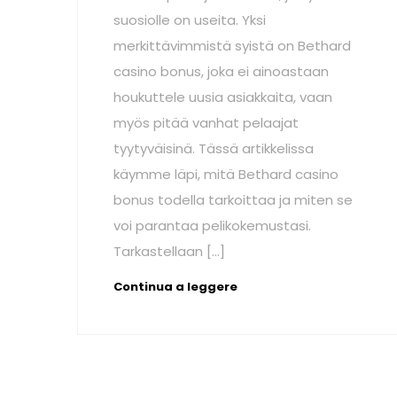
suosiolle on useita. Yksi
merkittävimmistä syistä on Bethard
casino bonus, joka ei ainoastaan
houkuttele uusia asiakkaita, vaan
myös pitää vanhat pelaajat
tyytyväisinä. Tässä artikkelissa
käymme läpi, mitä Bethard casino
bonus todella tarkoittaa ja miten se
voi parantaa pelikokemustasi.
Tarkastellaan […]
Continua a leggere