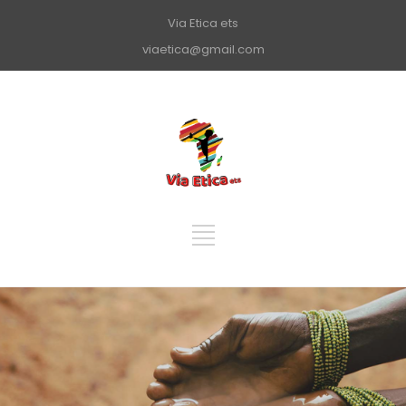
Via Etica ets
viaetica@gmail.com