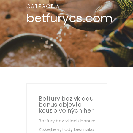
CATEGORIA
betfurycs.com
Betfury bez vkladu
bonus objevte
kouzlo volných her
Betfury bez vkladu bonus:
Získejte výhody bez rizika