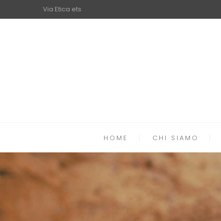
Via Etica ets
HOME
CHI SIAMO