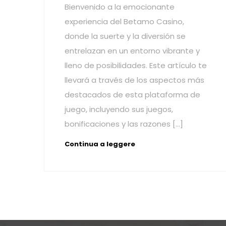
Bienvenido a la emocionante
experiencia del Betamo Casino,
donde la suerte y la diversión se
entrelazan en un entorno vibrante y
lleno de posibilidades. Este artículo te
llevará a través de los aspectos más
destacados de esta plataforma de
juego, incluyendo sus juegos,
bonificaciones y las razones […]
Continua a leggere