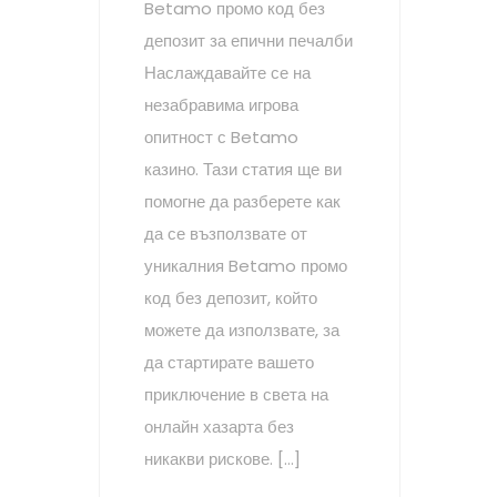
Betamo промо код без
депозит за епични печалби
Наслаждавайте се на
незабравима игрова
опитност с Betamo
казино. Тази статия ще ви
помогне да разберете как
да се възползвате от
уникалния Betamo промо
код без депозит, който
можете да използвате, за
да стартирате вашето
приключение в света на
онлайн хазарта без
никакви рискове. […]