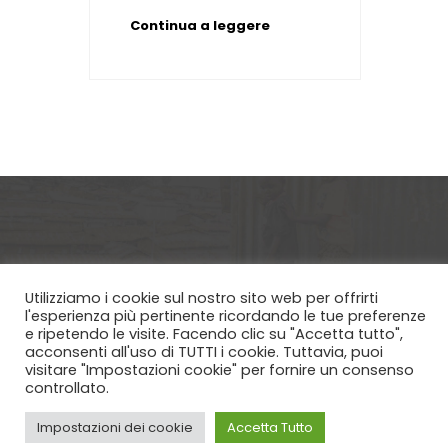
Continua a leggere
Via Etica ETS - Via Cremona 3 Brescia
Utilizziamo i cookie sul nostro sito web per offrirti
l'esperienza più pertinente ricordando le tue preferenze
25124, CF 98180180170 | Copyright
e ripetendo le visite. Facendo clic su "Accetta tutto",
©2025 All rights reserved | This website
acconsenti all'uso di TUTTI i cookie. Tuttavia, puoi
is made by Filippo Fogazzi
visitare "Impostazioni cookie" per fornire un consenso
controllato.
FACEBOOK
INSTAGRAM
Impostazioni dei cookie
Accetta Tutto