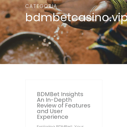
CATEGORIA
bdmbetcasino.vi
BDMBet Insights
An In-Depth
Review of Features
and User
Experience
Exploring BDMBet: Your