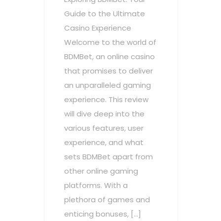
Guide to the Ultimate
Casino Experience
Welcome to the world of
BDMBet, an online casino
that promises to deliver
an unparalleled gaming
experience. This review
will dive deep into the
various features, user
experience, and what
sets BDMBet apart from
other online gaming
platforms. With a
plethora of games and
enticing bonuses, […]