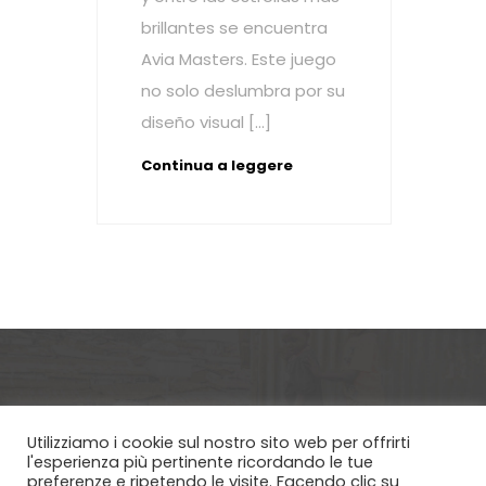
brillantes se encuentra
Avia Masters. Este juego
no solo deslumbra por su
diseño visual […]
Continua a leggere
Utilizziamo i cookie sul nostro sito web per offrirti
Via Etica ETS - Via Cremona 3 Brescia
l'esperienza più pertinente ricordando le tue
preferenze e ripetendo le visite. Facendo clic su
25124, CF 98180180170 | Copyright