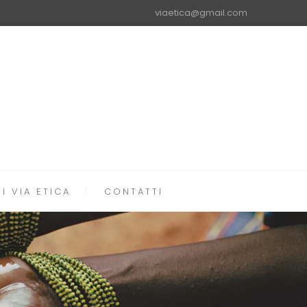
viaetica@gmail.com
DI VIA ETICA
CONTATTI