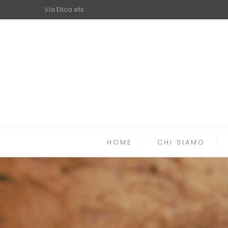
Via Etica ets
HOME
CHI SIAMO