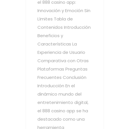
el 888 casino app:
Innovación y Emoción Sin
Límites Tabla de
Contenidos Introducción
Beneficios y
Características La
Experiencia de Usuario
Comparativa con Otras
Plataformas Preguntas
Frecuentes Conclusión
Introducción En el
dinámico mundo del
entretenimiento digital,
el 888 casino app se ha
destacado como una
herramienta