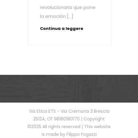
revolucionaria que pone
la emoción […]
Continua a leggere
Via Etica ETS - Via Cremona 3 Brescia
25124, CF 98180180170 | Copyright
©2025 All rights reserved | This website
is made by Filippo Fogazzi