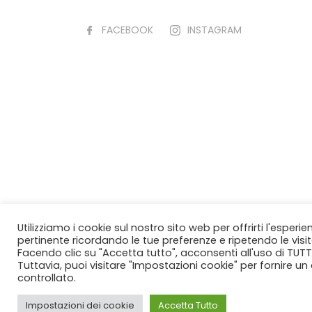
FACEBOOK
INSTAGRAM
Utilizziamo i cookie sul nostro sito web per offrirti l'esperie
pertinente ricordando le tue preferenze e ripetendo le visit
Facendo clic su "Accetta tutto", acconsenti all'uso di TUTTI
Tuttavia, puoi visitare "Impostazioni cookie" per fornire u
controllato.
Impostazioni dei cookie
Accetta Tutto