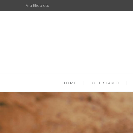
Via Etica ets
HOME
CHI SIAMO