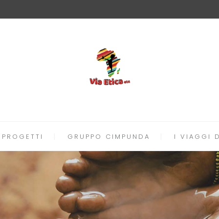
PROGETTI
GRUPPO CIMPUNDA
I VIAGGI 