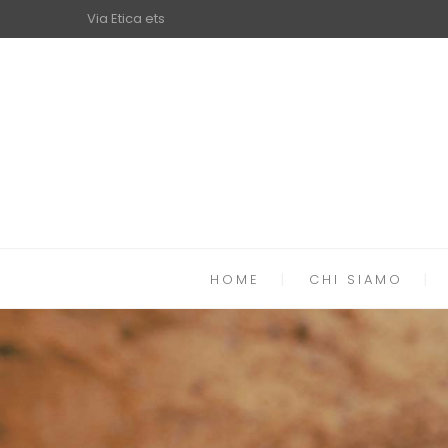
Via Etica ets
HOME
CHI SIAMO