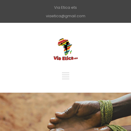
Via Etica ets
viaetica@gmail.com