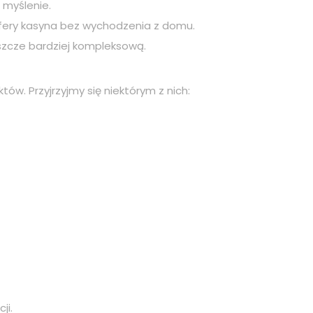
e myślenie.
sfery kasyna bez wychodzenia z domu.
eszcze bardziej kompleksową.
w. Przyjrzyjmy się niektórym z nich:
ji.