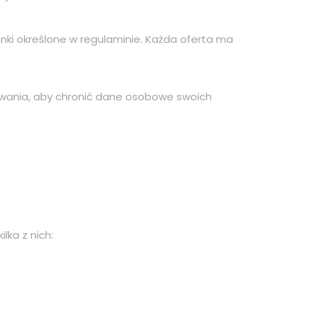
unki określone w regulaminie. Każda oferta ma
owania, aby chronić dane osobowe swoich
lka z nich: