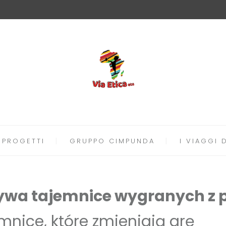
PROGETTI
GRUPPO CIMPUNDA
I VIAGGI 
wa tajemnice wygranych z pa
nice, które zmieniają grę