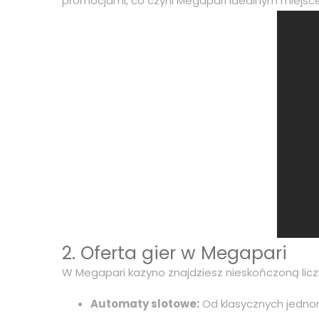
promocjami, co czyni Megapari idealnym miejsc
2. Oferta gier w Megapari
W Megapari kazyno znajdziesz nieskończoną liczbę
Automaty slotowe:
Od klasycznych jednorę