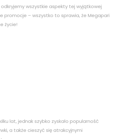
e odkryjemy wszystkie aspekty tej wyjątkowej
ne promocje – wszystko to sprawia, że Megapari
e życie!
lku lat, jednak szybko zyskało popularność
wki, a także cieszyć się atrakcyjnymi