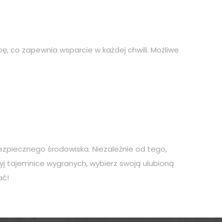
ę, co zapewnia wsparcie w każdej chwili. Możliwe
ezpiecznego środowiska. Niezależnie od tego,
j tajemnice wygranych, wybierz swoją ulubioną
ać!