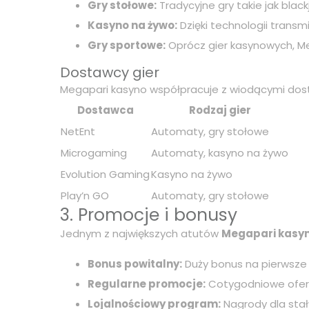
Gry stołowe:
Tradycyjne gry takie jak black
Kasyno na żywo:
Dzięki technologii trans
Gry sportowe:
Oprócz gier kasynowych, Me
Dostawcy gier
Megapari kasyno współpracuje z wiodącymi dostaw
Dostawca
Rodzaj gier
NetEnt
Automaty, gry stołowe
Microgaming
Automaty, kasyno na żywo
Evolution Gaming
Kasyno na żywo
Play’n GO
Automaty, gry stołowe
3. Promocje i bonusy
Jednym z największych atutów
Megapari kasy
Bonus powitalny:
Duży bonus na pierwsze 
Regularne promocje:
Cotygodniowe oferty
Lojalnościowy program:
Nagrody dla stał