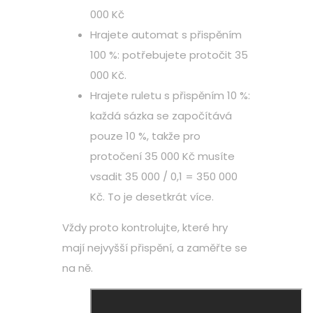
000 Kč
Hrajete automat s přispěním
100 %: potřebujete protočit 35
000 Kč.
Hrajete ruletu s přispěním 10 %:
každá sázka se započítává
pouze 10 %, takže pro
protočení 35 000 Kč musíte
vsadit 35 000 / 0,1 = 350 000
Kč. To je desetkrát více.
Vždy proto kontrolujte, které hry
mají nejvyšší přispění, a zaměřte se
na ně.