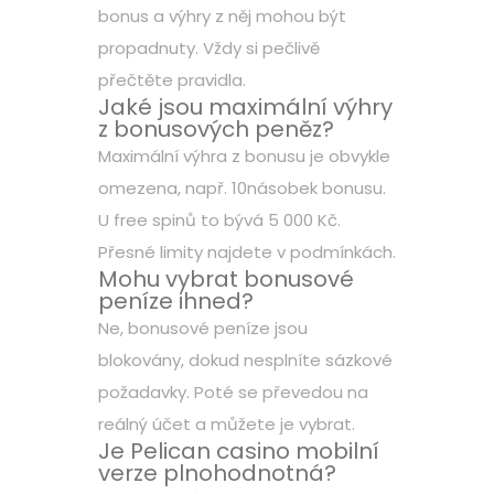
bonus a výhry z něj mohou být
propadnuty. Vždy si pečlivě
přečtěte pravidla.
Jaké jsou maximální výhry
z bonusových peněz?
Maximální výhra z bonusu je obvykle
omezena, např. 10násobek bonusu.
U free spinů to bývá 5 000 Kč.
Přesné limity najdete v podmínkách.
Mohu vybrat bonusové
peníze ihned?
Ne, bonusové peníze jsou
blokovány, dokud nesplníte sázkové
požadavky. Poté se převedou na
reálný účet a můžete je vybrat.
Je Pelican casino mobilní
verze plnohodnotná?