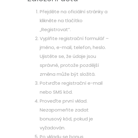
Přejděte na oficiální stránky a
klikněte na tlačítko
„Registrovat“.
Vyplňte registrační formulář –
jméno, e-mail, telefon, heslo.
Ujistěte se, že údaje jsou
správné, protože pozdější
změna může být složitá.
Potvrďte registrační e-mail
nebo SMS kód.
Proveďte první vklad.
Nezapomeňte zadat
bonusový kód, pokud je
vyžadován.
Po vkladu se bonus