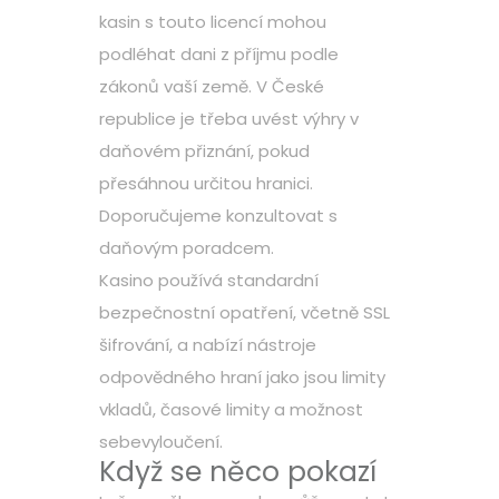
kasin s touto licencí mohou
podléhat dani z příjmu podle
zákonů vaší země. V České
republice je třeba uvést výhry v
daňovém přiznání, pokud
přesáhnou určitou hranici.
Doporučujeme konzultovat s
daňovým poradcem.
Kasino používá standardní
bezpečnostní opatření, včetně SSL
šifrování, a nabízí nástroje
odpovědného hraní jako jsou limity
vkladů, časové limity a možnost
sebevyloučení.
Když se něco pokazí