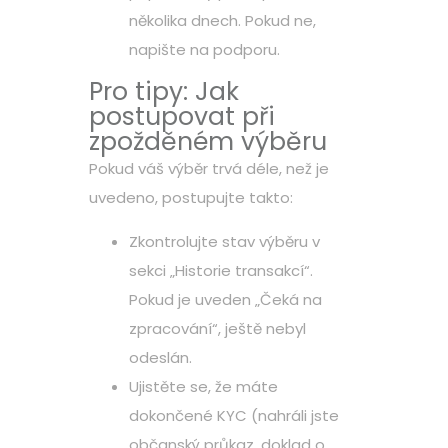
několika dnech. Pokud ne,
napište na podporu.
Pro tipy: Jak
postupovat při
zpožděném výběru
Pokud váš výběr trvá déle, než je
uvedeno, postupujte takto:
Zkontrolujte stav výběru v
sekci „Historie transakcí“.
Pokud je uveden „Čeká na
zpracování“, ještě nebyl
odeslán.
Ujistěte se, že máte
dokončené KYC (nahráli jste
občanský průkaz, doklad o