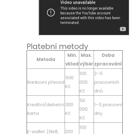
Platební metody
Min.
Max.
Doba
Metoda
vklad
výběr
zpracování
100
2–5
500
Bankovní převod
000
pracovních
Kč
Kč
dnů
50
Kreditní/debetní
300
1–3 pracovní
000
karta
Kč
dny
Kč
100
E-wallet (Skrill,
200