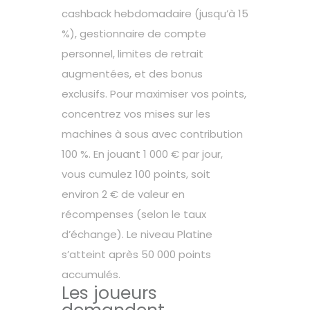
cashback hebdomadaire (jusqu’à 15
%), gestionnaire de compte
personnel, limites de retrait
augmentées, et des bonus
exclusifs. Pour maximiser vos points,
concentrez vos mises sur les
machines à sous avec contribution
100 %. En jouant 1 000 € par jour,
vous cumulez 100 points, soit
environ 2 € de valeur en
récompenses (selon le taux
d’échange). Le niveau Platine
s’atteint après 50 000 points
accumulés.
Les joueurs