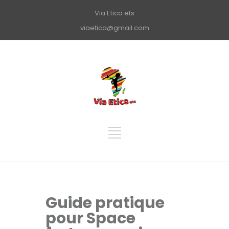
Via Etica ets
viaetica@gmail.com
Guide pratique
pour Space