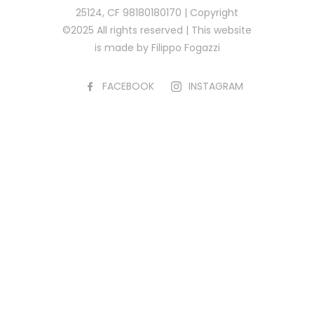
25124, CF 98180180170 | Copyright
©2025 All rights reserved | This website
is made by Filippo Fogazzi
FACEBOOK
INSTAGRAM