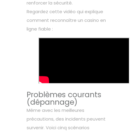
renforcer la sécurité.
Regardez cette vidéo qui explique
comment reconnaître un casino en
ligne fiable :
Problèmes courants
(dépannage)
Même avec les meilleures
précautions, des incidents peuvent
survenir. Voici cinq scénarios