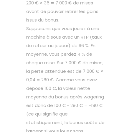
200 € × 35 = 7 000 € de mises
avant de pouvoir retirer les gains
issus du bonus.
Supposons que vous jouiez à une
machine à sous avec un RTP (taux
de retour au joueur) de 96 %. En
moyenne, vous perdez 4 % de
chaque mise. Sur 7 000 € de mises,
la perte attendue est de 7 000 € ×
0,04 = 280 €. Comme vous avez
déposé 100 €, la valeur nette
moyenne du bonus après wagering
est donc de 100 € − 280 € = −180 €
(ce qui signifie que
statistiquement, le bonus coûte de
l’argent si vous jouez sans