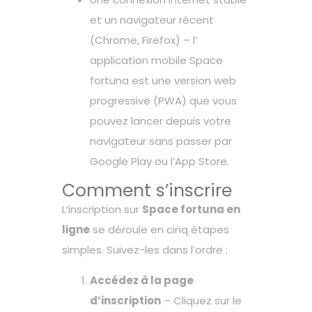
et un navigateur récent
(Chrome, Firefox) – l’
application mobile Space
fortuna est une version web
progressive (PWA) que vous
pouvez lancer depuis votre
navigateur sans passer par
Google Play ou l’App Store.
Comment s’inscrire
L’inscription sur
Space fortuna en
ligne
se déroule en cinq étapes
simples. Suivez-les dans l’ordre :
Accédez à la page
d’inscription
– Cliquez sur le