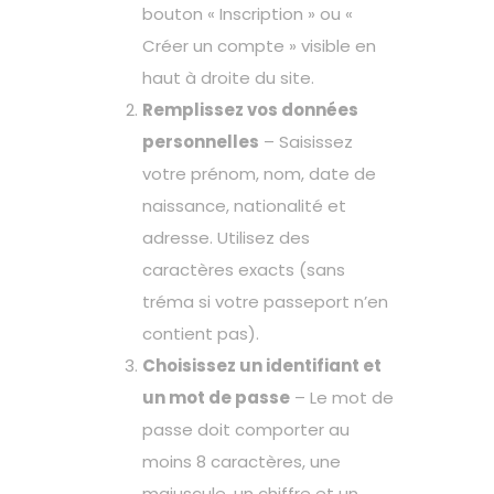
bouton « Inscription » ou «
Créer un compte » visible en
haut à droite du site.
Remplissez vos données
personnelles
– Saisissez
votre prénom, nom, date de
naissance, nationalité et
adresse. Utilisez des
caractères exacts (sans
tréma si votre passeport n’en
contient pas).
Choisissez un identifiant et
un mot de passe
– Le mot de
passe doit comporter au
moins 8 caractères, une
majuscule, un chiffre et un