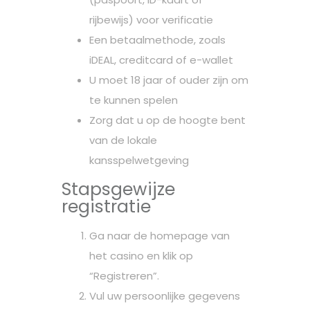
rijbewijs) voor verificatie
Een betaalmethode, zoals
iDEAL, creditcard of e-wallet
U moet 18 jaar of ouder zijn om
te kunnen spelen
Zorg dat u op de hoogte bent
van de lokale
kansspelwetgeving
Stapsgewijze
registratie
Ga naar de homepage van
het casino en klik op
“Registreren”.
Vul uw persoonlijke gegevens