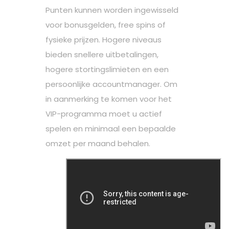
Punten kunnen worden ingewisseld
voor bonusgelden, free spins of
fysieke prijzen. Hogere niveaus
bieden snellere uitbetalingen,
hogere stortingslimieten en een
persoonlijke accountmanager. Om
in aanmerking te komen voor het
VIP-programma moet u actief
spelen en minimaal een bepaalde
omzet per maand behalen.