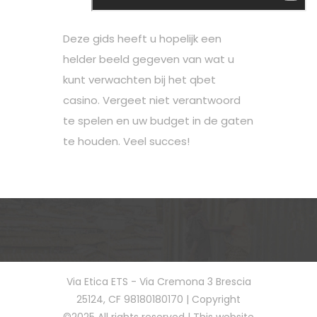
Deze gids heeft u hopelijk een
helder beeld gegeven van wat u
kunt verwachten bij het qbet
casino. Vergeet niet verantwoord
te spelen en uw budget in de gaten
te houden. Veel succes!
Via Etica ETS - Via Cremona 3 Brescia
25124, CF 98180180170 | Copyright