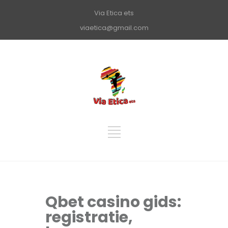
Via Etica ets
viaetica@gmail.com
Qbet casino gids:
registratie,