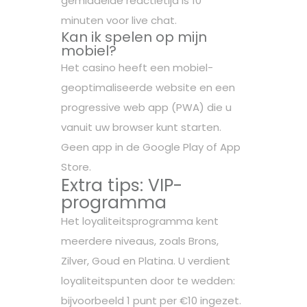
gemiddelde reactietijd is 10
minuten voor live chat.
Kan ik spelen op mijn
mobiel?
Het casino heeft een mobiel-
geoptimaliseerde website en een
progressive web app (PWA) die u
vanuit uw browser kunt starten.
Geen app in de Google Play of App
Store.
Extra tips: VIP-
programma
Het loyaliteitsprogramma kent
meerdere niveaus, zoals Brons,
Zilver, Goud en Platina. U verdient
loyaliteitspunten door te wedden:
bijvoorbeeld 1 punt per €10 ingezet.