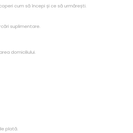
coperi cum să începi și ce să urmărești.
rcări suplimentare.
ea domiciliului.
de plată.