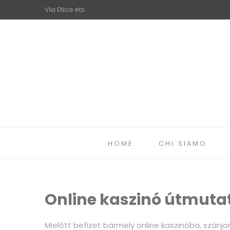
Via Etica ets
HOME
CHI SIAMO
Online kaszinó útmutat
Mielőtt befizet bármely online kaszinóba, szánjo