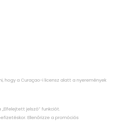
ni, hogy a Curaçao-i licensz alatt a nyeremények
Elfelejtett jelszó” funkciót.
efizetéskor. Ellenőrizze a promóciós