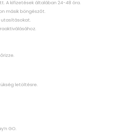
 A kifizetések általában 24-48 óra.
ljon másik böngészőt.
z utasításokat.
jraaktiválásához.
őrizze.
ükség letöltésre.
ay’n GO.