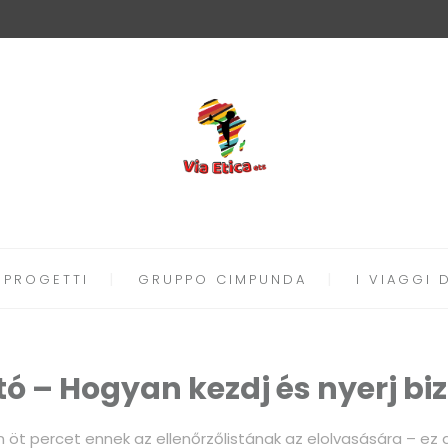
PROGETTI
GRUPPO CIMPUNDA
I VIAGGI 
ó – Hogyan kezdj és nyerj b
n öt percet ennek az ellenőrzőlistának az elolvasására – ez