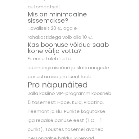
automaatselt.
Mis on minimaalne
sissemakse?
Tavaliselt 20 €, aga e-
rahakottidega võib olla 10 €.
Kas boonuse võidud saab
kohe välja võtta?
Ei, enne tuleb täita
läbimängimisnõue ja slotimängude
panustamise protsent loeb.
Pro näpunäited
Jalla kasiino VIP-programm koosneb
5 tasemest: Hõbe, Kuld, Plaatina,
Teemant ja Elu. Punkte kogutakse
iga reaalse panuse eest (1 € = 1
punkt). Tõustes tasemel avaneb
personaalne haldur, kiiremad