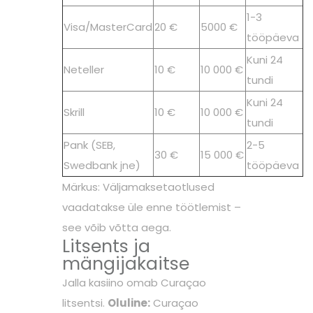
1-3
Visa/MasterCard
20 €
5000 €
tööpäeva
Kuni 24
Neteller
10 €
10 000 €
tundi
Kuni 24
Skrill
10 €
10 000 €
tundi
Pank (SEB,
2-5
30 €
15 000 €
Swedbank jne)
tööpäeva
Märkus: Väljamaksetaotlused
vaadatakse üle enne töötlemist –
see võib võtta aega.
Litsents ja
mängijakaitse
Jalla kasiino omab Curaçao
litsentsi.
Oluline:
Curaçao