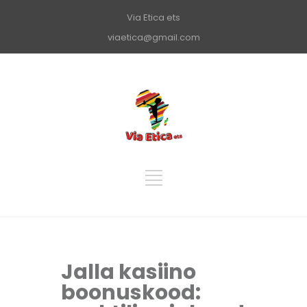
Via Etica ets
viaetica@gmail.com
Jalla kasiino
boonuskood: