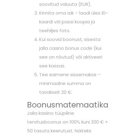
soovitud valuuta (EUR).
Kinnita oma isik – laadi üles ID-
kaardi või passi koopia ja
teehiljes foto.
Kui soovid boonust, sisesta
jalla casino bonus code (kui
see on nõutud) või aktiveeri
see kassas.
Tee esimene sissemakse –
minimaalne summa on
tavaliselt 20 €.
Boonusmatemaatika
Jalla kasiino tüüpiline
tervitusboonus on 100% kuni 200 € +
50 tasuta keerutust. Näiteks