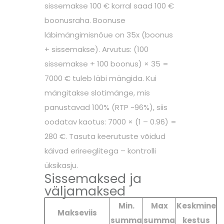
sissemakse 100 € korral saad 100 €
boonusraha. Boonuse
läbimängimisnõue on 35x (boonus
+ sissemakse). Arvutus: (100
sissemakse + 100 boonus) × 35 =
7000 € tuleb läbi mängida. Kui
mängitakse slotimänge, mis
panustavad 100% (RTP ~96%), siis
oodatav kaotus: 7000 × (1 – 0.96) =
280 €. Tasuta keerutuste võidud
käivad erireeglitega – kontrolli
üksikasju.
Sissemaksed ja
väljamaksed
Min.
Max
Keskmine
Makseviis
summa
summa
kestus