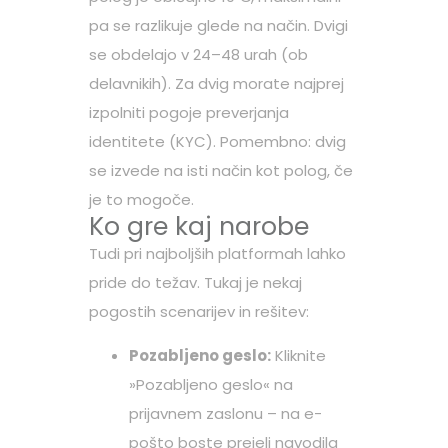
pa se razlikuje glede na način. Dvigi
se obdelajo v 24–48 urah (ob
delavnikih). Za dvig morate najprej
izpolniti pogoje preverjanja
identitete (KYC). Pomembno: dvig
se izvede na isti način kot polog, če
je to mogoče.
Ko gre kaj narobe
Tudi pri najboljših platformah lahko
pride do težav. Tukaj je nekaj
pogostih scenarijev in rešitev:
Pozabljeno geslo:
Kliknite
»Pozabljeno geslo« na
prijavnem zaslonu – na e-
pošto boste prejeli navodila