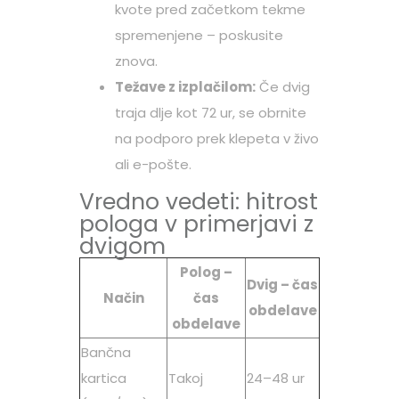
kvote pred začetkom tekme
spremenjene – poskusite
znova.
Težave z izplačilom:
Če dvig
traja dlje kot 72 ur, se obrnite
na podporo prek klepeta v živo
ali e-pošte.
Vredno vedeti: hitrost
pologa v primerjavi z
dvigom
Polog –
Dvig – čas
Način
čas
obdelave
obdelave
Bančna
kartica
Takoj
24–48 ur