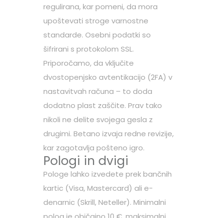
regulirana, kar pomeni, da mora
upoštevati stroge varnostne
standarde. Osebni podatki so
šifrirani s protokolom SSL.
Priporočamo, da vključite
dvostopenjsko avtentikacijo (2FA) v
nastavitvah računa – to doda
dodatno plast zaščite. Prav tako
nikoli ne delite svojega gesla z
drugimi. Betano izvaja redne revizije,
kar zagotavlja pošteno igro.
Pologi in dvigi
Pologe lahko izvedete prek bančnih
kartic (Visa, Mastercard) ali e-
denarnic (Skrill, Neteller). Minimalni
polog je običajno 10 €, maksimalni