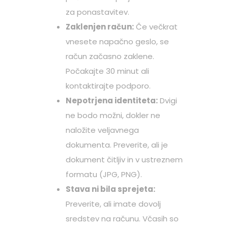
za ponastavitev.
Zaklenjen račun:
Če večkrat
vnesete napačno geslo, se
račun začasno zaklene.
Počakajte 30 minut ali
kontaktirajte podporo.
Nepotrjena identiteta:
Dvigi
ne bodo možni, dokler ne
naložite veljavnega
dokumenta. Preverite, ali je
dokument čitljiv in v ustreznem
formatu (JPG, PNG).
Stava ni bila sprejeta:
Preverite, ali imate dovolj
sredstev na računu. Včasih so