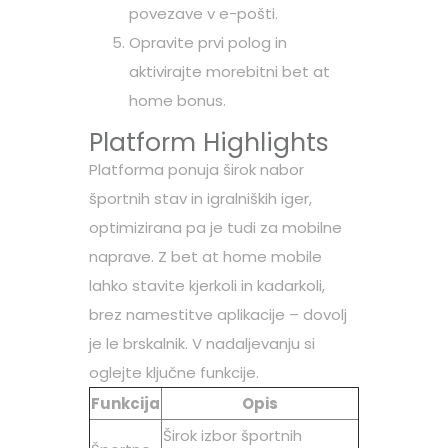
povezave v e-pošti.
Opravite prvi polog in
aktivirajte morebitni bet at
home bonus.
Platform Highlights
Platforma ponuja širok nabor
športnih stav in igralniških iger,
optimizirana pa je tudi za mobilne
naprave. Z bet at home mobile
lahko stavite kjerkoli in kadarkoli,
brez namestitve aplikacije – dovolj
je le brskalnik. V nadaljevanju si
oglejte ključne funkcije.
Funkcija
Opis
Širok izbor športnih