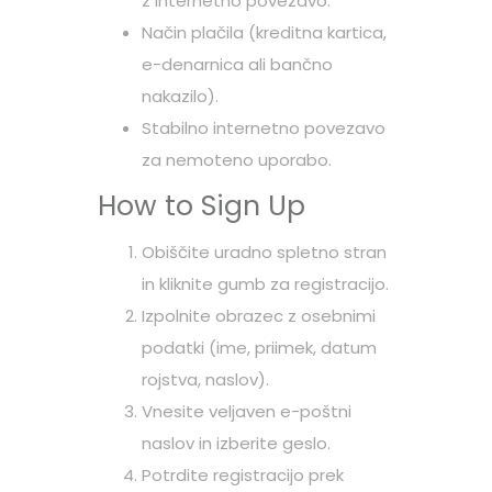
z internetno povezavo.
Način plačila (kreditna kartica,
e-denarnica ali bančno
nakazilo).
Stabilno internetno povezavo
za nemoteno uporabo.
How to Sign Up
Obiščite uradno spletno stran
in kliknite gumb za registracijo.
Izpolnite obrazec z osebnimi
podatki (ime, priimek, datum
rojstva, naslov).
Vnesite veljaven e-poštni
naslov in izberite geslo.
Potrdite registracijo prek