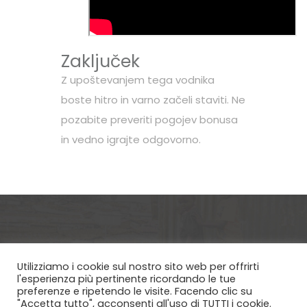
Zaključek
Z upoštevanjem tega vodnika
boste hitro in varno začeli staviti. Ne
pozabite preveriti pogojev bonusa
in vedno igrajte odgovorno.
Utilizziamo i cookie sul nostro sito web per offrirti
Via Etica ETS - Via Cremona 3 Brescia
l'esperienza più pertinente ricordando le tue
preferenze e ripetendo le visite. Facendo clic su
25124, CF 98180180170 | Copyright
"Accetta tutto", acconsenti all'uso di TUTTI i cookie.