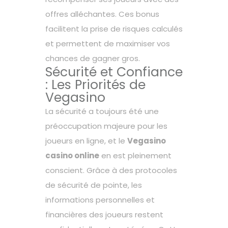
offres alléchantes. Ces bonus
facilitent la prise de risques calculés
et permettent de maximiser vos
chances de gagner gros.
Sécurité et Confiance
: Les Priorités de
Vegasino
La sécurité a toujours été une
préoccupation majeure pour les
joueurs en ligne, et le
Vegasino
casino online
en est pleinement
conscient. Grâce à des protocoles
de sécurité de pointe, les
informations personnelles et
financières des joueurs restent