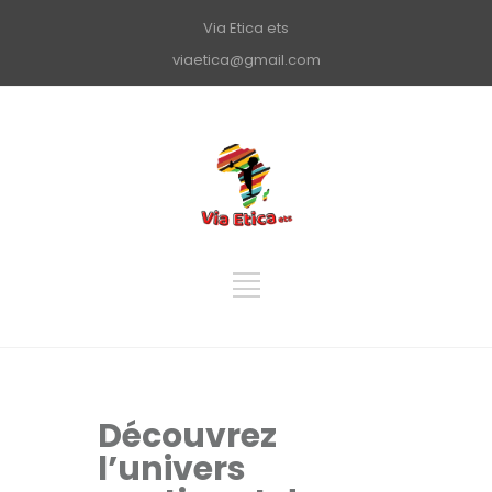
Via Etica ets
viaetica@gmail.com
Découvrez
l’univers