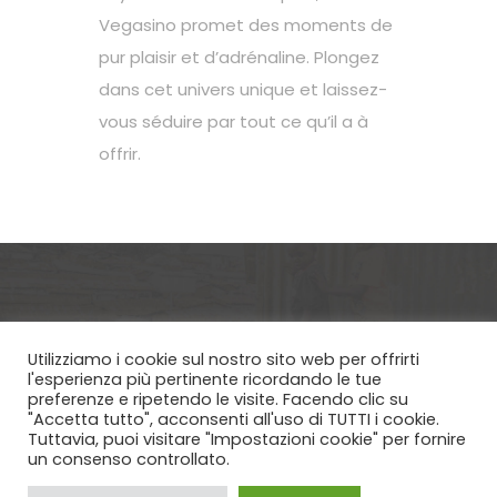
Vegasino promet des moments de
pur plaisir et d’adrénaline. Plongez
dans cet univers unique et laissez-
vous séduire par tout ce qu’il a à
offrir.
Utilizziamo i cookie sul nostro sito web per offrirti
Via Etica ETS - Via Cremona 3 Brescia
l'esperienza più pertinente ricordando le tue
preferenze e ripetendo le visite. Facendo clic su
25124, CF 98180180170 | Copyright
"Accetta tutto", acconsenti all'uso di TUTTI i cookie.
©2025 All rights reserved | This website
Tuttavia, puoi visitare "Impostazioni cookie" per fornire
is made by Filippo Fogazzi
un consenso controllato.