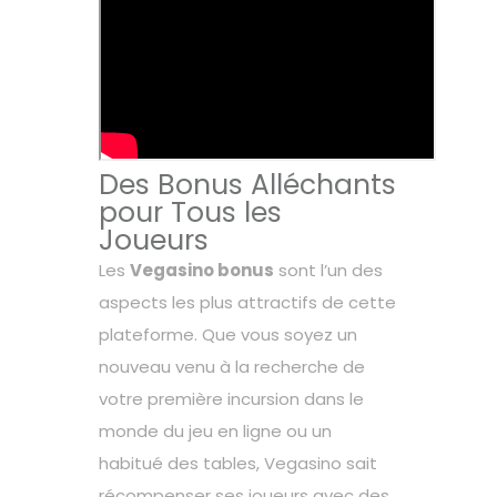
Des Bonus Alléchants
pour Tous les
Joueurs
Les
Vegasino bonus
sont l’un des
aspects les plus attractifs de cette
plateforme. Que vous soyez un
nouveau venu à la recherche de
votre première incursion dans le
monde du jeu en ligne ou un
habitué des tables, Vegasino sait
récompenser ses joueurs avec des