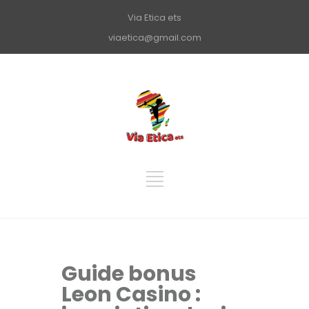
Via Etica ets
viaetica@gmail.com
Guide bonus
Leon Casino :