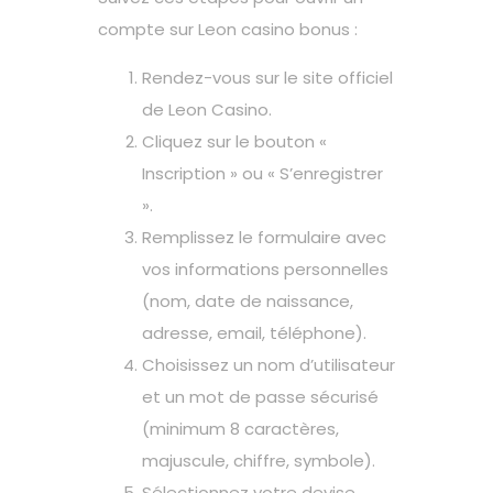
compte sur
Leon casino bonus
:
Rendez-vous sur le site officiel
de Leon Casino.
Cliquez sur le bouton «
Inscription » ou « S’enregistrer
».
Remplissez le formulaire avec
vos informations personnelles
(nom, date de naissance,
adresse, email, téléphone).
Choisissez un nom d’utilisateur
et un mot de passe sécurisé
(minimum 8 caractères,
majuscule, chiffre, symbole).
Sélectionnez votre devise